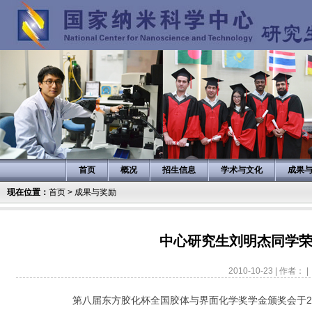
首页
概况
招生信息
学术与文化
成果
现在位置：
首页
>
成果与奖励
中心研究生刘明杰同学
2010-10-23 | 作者： |
第八届东方胶化杯全国胶体与界面化学奖学金颁奖会于201