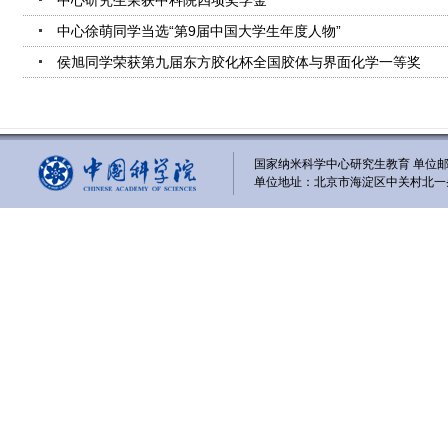
中心研究生荣获中科院四项奖学金
中心徐萌同学当选“第9届中国大学生年度人物”
侯旭同学荣获第九届东方胶化杯全国胶体与界面化学一等奖
国家纳米科学中心研究生教育 单位邮编
单位地址：北京市海淀区中关村北一