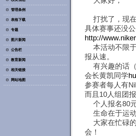
大家好，
管理条例
打扰了，现在有
表格下载
具体赛事还没公
专题
http://www.nik
图片新闻
本活动不限
公告栏
报从速。
教育新闻
有兴趣的话（
相关链接
会长黄凯同学
h
网站地图
参赛者每人有Nik
而且10人组团
个人报名80元
生命在于运
大家在忙碌
会！