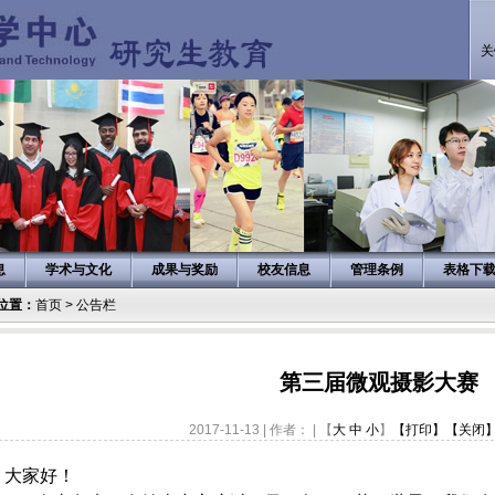
关
息
学术与文化
成果与奖励
校友信息
管理条例
表格下
位置：
首页
>
公告栏
第三届微观摄影大赛
2017-11-13 | 作者： | 【
大
中
小
】
【打印】
【关闭
大家好！