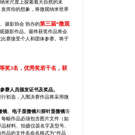
纳米尺度上探索着大自然的未
。
发挥你的想象，将微观纳米世界
第三届“微观
、摄影协会 协办的
观摄影作品。最终获奖作品将会
次比赛接受个人和团体参赛。将于
等奖
3
名，优秀奖若干名，获
参赛人员颁发证书及奖品。
进行初选，入围决赛作品将采用微
微镜
、
电子显微镜
和
探针显微镜
等
。每幅作品必须包含图片文件（如
样品材料、拍摄仪器名字及型号、
作品的文件名命名格式为“作品