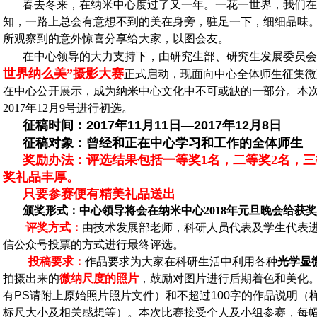
春去冬来，在纳米中心度过了又一年。一花一世界，我们在
知，一路上总会有意想不到的美在身旁，驻足一下，细细品味
所观察到的意外惊喜分享给大家，以图会友。
在中心领导的大力支持下，由研究生部、研究生发展委员会
世界纳么美”摄影大赛
正式启动，现面向中心全体师生征集微
在中心公开展示，成为纳米中心文化中不可或缺的一部分。本
2017
年
12
月
9
号进行初选。
征稿时间：
2017
年
11
月
11
日—
2017
年
12
月
8
日
征稿对象：曾经和正在中心学习和工作的全体师生
奖励办法：评选结果包括一等奖
1
名，二等奖
2
名，三
奖礼品丰厚。
只要参赛便有精美礼品送出
颁奖形式：中心领导将会在纳米中心
2018
年元旦晚会给获奖
评奖方式：
由技术发展部老师，科研人员代表及学生代表
信公众号投票的方式进行最终评选。
投稿要求：
作品要求为大家在科研生活中利用各种
光学显
拍摄出来的
微纳尺度的照片
，鼓励对图片进行后期着色和美化
有
PS
请附上原始照片照片文件）和不超过
100
字的作品说明（
标尺大小及相关感想等）。本次比赛接受个人及小组参赛，每幅