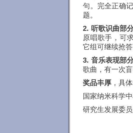
句。完全正确
题。
2.
听歌识曲部
原唱歌手，可
它组可继续抢答
3.
音乐表现部
歌曲，有一次盲
奖品丰厚
，具体
国家纳米科学中
研究生发展委员