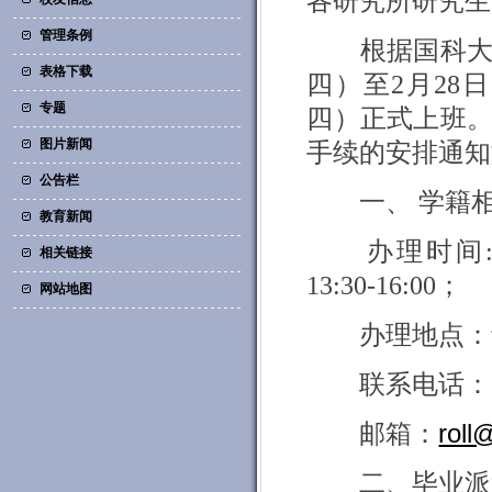
各研究所研究生
管理条例
根据国科
表格下载
四）至2月28
专题
四）正式上班
图片新闻
手续的
安排通知
公告栏
一、
学籍
教育新闻
办理时间:2
相关链接
13:30-16:00；
网站地图
办理
地点：
联系电话：62
邮箱：
roll
二
、
毕业派