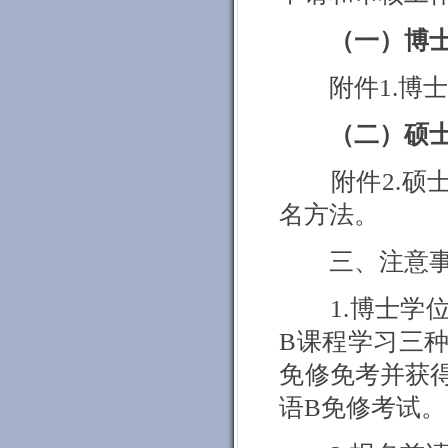
（一）博
附件
1.
博
（二）硕
附件
2.
硕
名方法。
三、注意
1.
博士学
B
课程学习三
免修免考并获
语
B
免修考试。