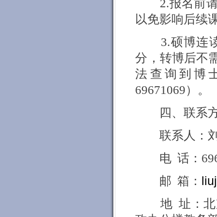
2.
报名前
以免影响后续
3.
硕博连
分，转博后不
法查询到博
69671069
）。
四、联系
联系人：
电
话：
69
邮
箱：
li
地
址：北