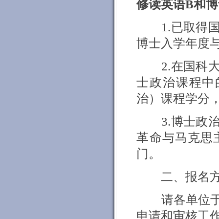
修读英语
B
和博
1.
已取得
博士入学年度
2.
在国科
士政治课程中
治）课程学分
3.
博士政
革命与马克思
门。
二、报名
请各单位
申请和审核工