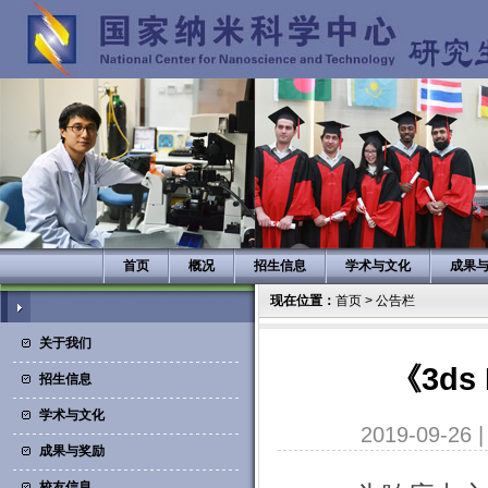
首页
概况
招生信息
学术与文化
成果
现在位置：
首页
>
公告栏
关于我们
《3d
招生信息
学术与文化
2019-09-26
成果与奖励
校友信息