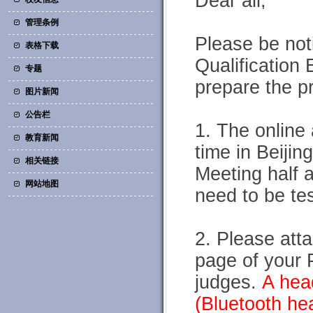
Dear all,
管理条例
Please be not
表格下载
Qualification
专题
prepare the p
图片新闻
公告栏
1. The online
教育新闻
time in Beijin
相关链接
Meeting half a
网站地图
need to be te
2. Please att
page of your 
judges.
A head
(Bluetooth he