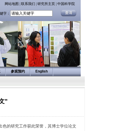
网站地图
|
联系我们
|
研究所主页
|
中国科学院
键字：
载
参观预约
English
文”
出色的研究工作获此荣誉，其博士学位论文