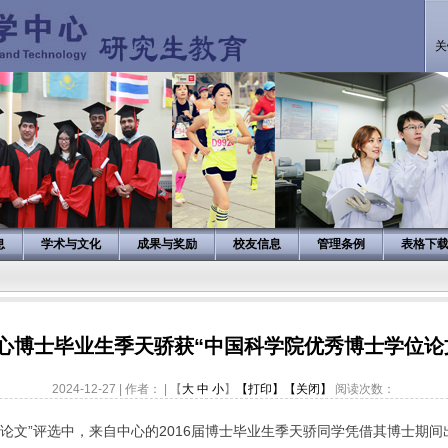
关
息
学术与文化
成果与奖励
校友信息
管理条例
表格下
心博士毕业生季天骄获“中国科学院优秀博士学位论
2024-12-27 | 作者： | 【
大
中
小
】
【打印】
【关闭】
阅读次数：
论文”评选中，来自中心的
2016
届博士毕业生季天骄同学凭借其博士期间