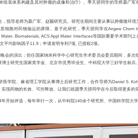
米组装体系构建及其对肿瘤的成像和治疗》。季天骄同学的导师聂广军研
生，指导老师为聂广军、赵颖研究员。研究生期间主要从事以肿瘤微环境
间质细胞对药物输运的屏障。基于此研究，季天骄同学在
Angew Chem In
 Mater, Biomaterials, ACS Appl Mater Interfaces
等国际重要学术期刊上
文平均影响因子
11.9
；申请发明专利
7
项
,
已授权
2
项。
晚会的演出；担任国家纳米科学中心研究生学术委员会委员期间，多次
获博士研究生国家奖学金、北京市优秀毕业生、中科院大学三好学生标兵
学医学院、麻省理工学院从事博士后研究工作，合作导师为
Daniel S. Ko
，实现药物的长效、可控释放。让我们祝愿季天骄同学在今后取得更多的
4
年开始评选，每年举行一次，从中科院
140
余个研究所、中国科学院大