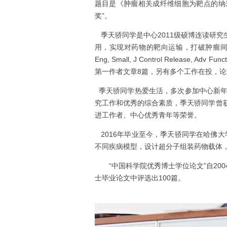
题目是《肿瘤相关成纤维细胞为靶点的纳
奖”。
季天骄同学是中心
2011
级硕博连读研究
用，实现对药物的靶向运输，打破肿瘤
Eng, Small, J Control Release, Adv Funct
第一作者文章
8
篇，另有多个工作在投，论
季天骄同学热爱生活，多次参加中心新年
究工作和优秀的综合素质，季天骄同学曾
进工作者、中心优秀青年等荣誉。
2016
年毕业至今，季天骄同学在哈佛大
不同疾病模型，设计超分子组装药物载体
“中国科学院优秀博士学位论文”自
200
士毕业论文中评选出
100
篇。