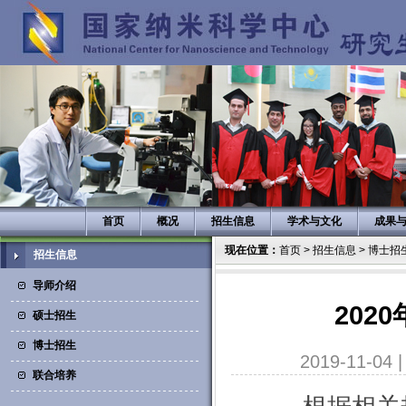
首页
概况
招生信息
学术与文化
成果
现在位置：
首页
>
招生信息
>
博士招
招生信息
导师介绍
202
硕士招生
博士招生
2019-11-04
联合培养