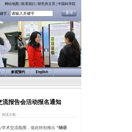
网站地图
|
联系我们
|
研究所主页
|
中国科学院
键字：
载
参观预约
English
交流报告会活动报名通知
】
阅读次数：
心学术交流氛围，
值此特别推出
“纳语