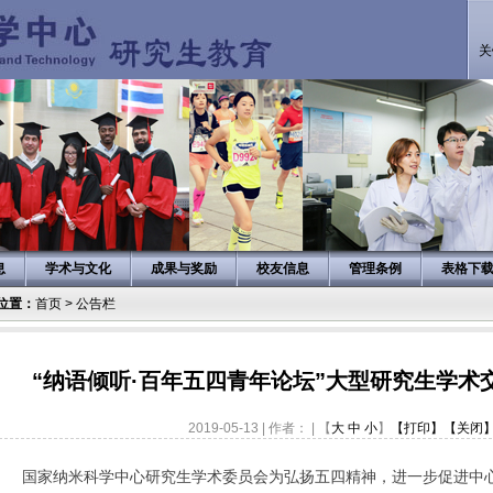
关
息
学术与文化
成果与奖励
校友信息
管理条例
表格下
位置：
首页
>
公告栏
“纳语倾听·百年五四青年论坛”大型研究生学术
2019-05-13 | 作者： | 【
大
中
小
】
【打印】
【关闭
国家纳米科学中心研究生学术委员会为弘扬五四精神，
进一步
促进中