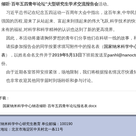
倾听·百年五四青年论坛”
大型研究生学术交流报告会
活动。
习近平总书记在纪念五四运动一百周年大会中指出，这
百年来,中华
强国的历程,迎来了从站起来、富起来到强起来的伟大飞跃,
科学技术的快
未有的福祉,对科学和科学精神的认识也达到了新的更高境界。
因此，本活动将
邀请胸怀梦想的青年们分享他们在科研一线的故事，
请拟参加报告会的同学按要求填写附件中的报名表（
国家纳米科学中
表
），以姓名命名文件并于
2019年5月13日
下班前发送至
panhl@nanoctr
份。
由于近期各室答辩安排紧张，场地限制，我们将根据报名情况尽快通
也非常欢迎其他同学届时到场聆听和参与讨论
。
下载：
国家纳米科学中心纳语倾听·百年五四青年论坛报名表.docx
纳米科学中心研究生教育 单位邮编：100190
位地址：北京市海淀区中关村北一条11号