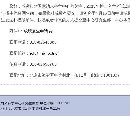
您好，感谢您对国家纳米科学中心的关注，
2019
年博士入学考试成
学招生信息网查询，如果您对成绩有疑义，请务必于
4
月
15
日前申请成
过发送扫描版邮件、快递或者传真的方式提交至中心研究生部，中心将
附件
1
：
成绩复查申请表
联系电话：
010-82543386
联系邮箱：
edu@nanoctr.cn
传真电话：
010-62656765
联系地址：北京市海淀区中关村北一条
11
号（邮编：
100190
）
纳米科学中心研究生教育 单位邮编：100190
位地址：北京市海淀区中关村北一条11号