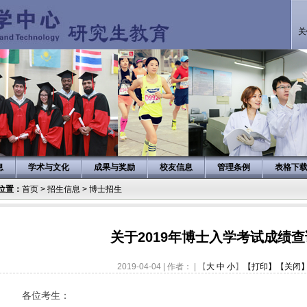
关
息
学术与文化
成果与奖励
校友信息
管理条例
表格下
位置：
首页
>
招生信息
>
博士招生
关于2019年博士入学考试成绩
2019-04-04 | 作者： | 【
大
中
小
】
【打印】
【关闭
各位考生：