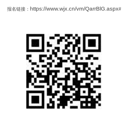
https://www.wjx.cn/vm/QarrBlG.aspx
报名链接：
#