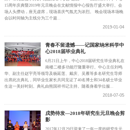
15周年庆典暨2019年元旦晚会在文献情报中心报告厅盛大举行。会
场人头攒动，座无虚席，现场喜庆气氛尤为浓烈。 晚会现场本场晚
会以时间轴为主线分为三个篇...
2019-01-04
青春不留遗憾——记国家纳米科学中
心2018届毕业典礼
6月21日上午，中心2018届研究生毕业典礼在
南楼二楼多功能厅隆重举行。中心主任刘鸣
华、副主任赵宇亮等领导及杨延莲、戴庆、吴雁等多名研究生导师
出席此次典礼，同毕业生家长共同见证了40名博士和34名硕士毕业
生这一美好时刻。典礼由熊国祥书记主持。随着身着学位服...
2018-07-05
戌势待发—2018年研究生元旦晚会剪
影
2017年12月29日迎来了一年一度的研究生元