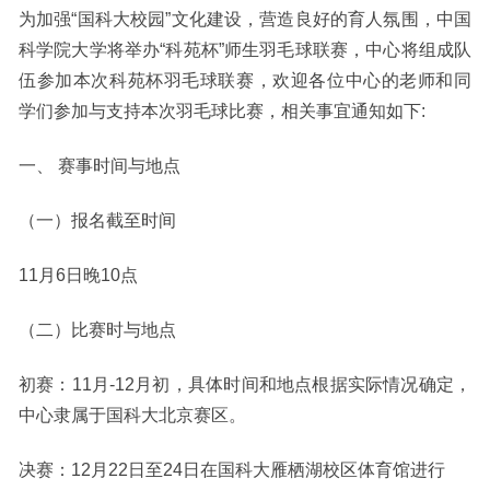
为加强
“国科大校园”文化建设，营造良好的育人氛围，中国
科学院大学将举办“科苑杯”师生羽毛球联赛，中心将组成队
伍参加本次科苑杯羽毛球联赛，欢迎各位中心的老师和同
学们参加与支持本次羽毛球比赛，相关事宜通知如下
:
一、
赛事时间与地点
（一）报名截至时间
11
月
6
日晚
10
点
（二）比赛时与地点
初赛：
11
月
-12
月初，具体时间和地点根据实际情况确定，
中心隶属于国科大北京赛区。
决赛：
12
月
22
日至
24
日在国科大雁栖湖校区体育馆进行