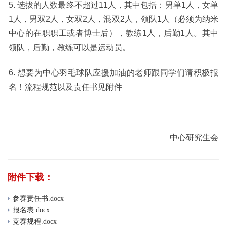
5.
选拔的人数最终不超过
11
人，其中包括：男单
1
人，女单
1
人，男双
2
人，女双
2
人，混双
2
人，领队
1
人（必须为纳米
中心的在职职工或者博士后），教练
1
人，后勤
1
人。其中
领队，后勤，教练可以是运动员。
6.
想要为中心羽毛球队应援加油的老师跟同学们请积极报
名！流程规范以及责任书见附件
中心研究生会
附件下载：
参赛责任书.docx
报名表.docx
竞赛规程.docx