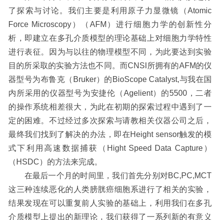
了探索与讨论。我们主要是利用原子力显微镜（
Atomic
Force Microscopy
）（
AFM
）进行细胞力学的创新性分
析，即建立在多孔介质模型的理论基础上对细胞力学特性
进行表征。因为与以往的物理模型不同，为此要达到实验
目的所采取的实验方法也不同。而
CNSI
所拥有的
AFM
的仪
器型号为布鲁克（
Bruker
）的
BioScope Catalyst,
与我在国
内所采用的仪器型号为安捷伦（
Agelient
）的
5500
，二者
的操作系统相差很大，为此在初期的探索过程中遇到了一
定的困难。不过经过多次探索与请教相关仪器公司之后，
最终我们找到了解决的办法，即在
Height sensor
触发的模
式下利用高速数据捕获（
Hight Speed Data Capture
）
（
HSDC
）的方法来完成。
在最后一个月的时间里，我们首先分别对
BC,PC,MCT
这三种连续恶化的人类膀胱癌细胞系进行了相关的实验，
结果发现在可以重复前人实验的基础上，利用我们在多孔
介质模型上提出的新理论，我们获得了一系列新的有意义