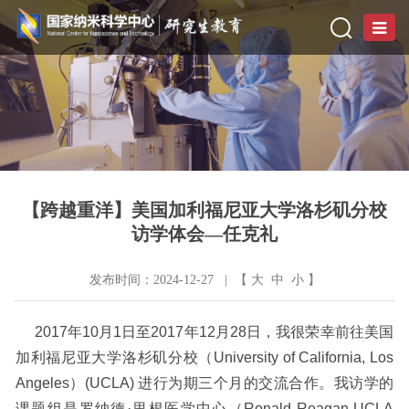
【跨越重洋】美国加利福尼亚大学洛杉矶分校
访学体会—任克礼
发布时间：2024-12-27 | 【
大
中
小
】
2017
年
10
月
1
日至
2017
年
12
月
28
日，我很荣幸前往美国
加利福尼亚大学洛杉矶分校（
University of California, Los
Angeles
）
(UCLA)
进行为期三个月的交流合作。我访学的
课题组是罗纳德·里根医学中心（
Ronald Reagan UCLA