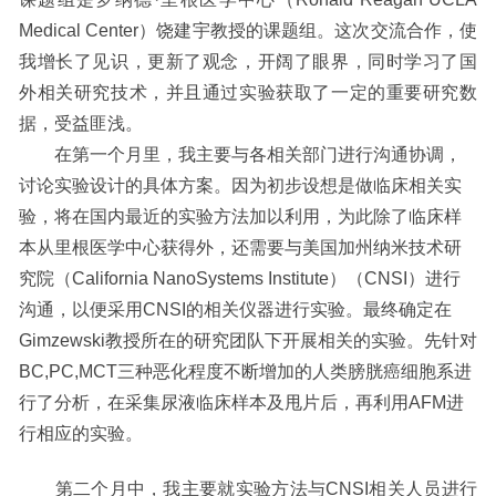
Medical Center
）饶建宇教授的课题组。这次交流合作，使
我增长了见识，更新了观念，开阔了眼界，同时学习了国
外相关研究技术，并且通过实验获取了一定的重要研究数
据，受益匪浅。
在第一个月里，我主要与各相关部门进行沟通协调，
讨论实验设计的具体方案。因为初步设想是做临床相关实
验，将在国内最近的实验方法加以利用，为此除了临床样
本从里根医学中心获得外，还需要与美国加州纳米技术研
究院（
California NanoSystems Institute
）（
CNSI
）进行
沟通，以便采用
CNSI
的相关仪器进行实验。最终确定在
Gimzewski
教授所在的研究团队下开展相关的实验。先针对
BC,PC,MCT
三种恶化程度不断增加的人类膀胱癌细胞系进
行了分析，在采集尿液临床样本及甩片后，再利用
AFM
进
行相应的实验。
第二个月中，我主要就实验方法与
CNSI
相关人员进行