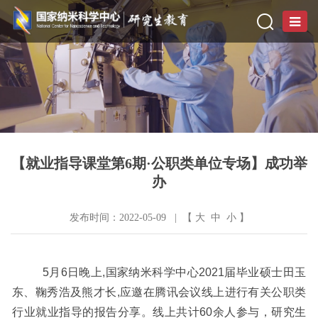
【就业指导课堂第6期·公职类单位专场】成功举
办
发布时间：2022-05-09 | 【
大
中
小
】
5
月
6
日晚上
,国家纳米科学中心2
021
届毕业硕士田玉
东、鞠秀浩及熊才长
,应邀在腾讯会议线上进行有关公职类
行业就业指导的报告分享。线上共计6
0
余人参与，研究生