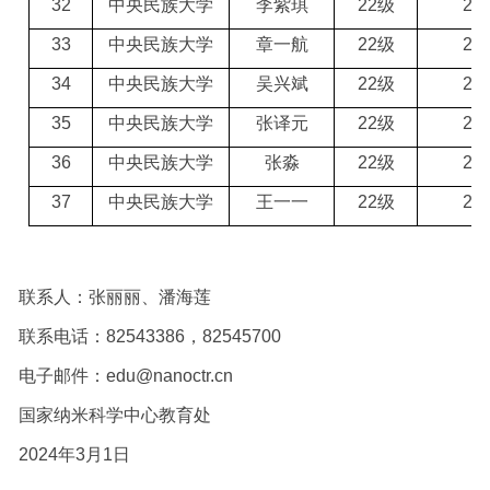
32
中央民族大学
李紫琪
22级
2
3
33
中央民族大学
章一航
22级
2
3
34
中央民族大学
吴兴斌
22级
2
3
35
中央民族大学
张译元
22级
2
3
36
中央民族大学
张淼
22级
2
3
37
中央民族大学
王一一
22级
2
3
联系人：
张丽丽
、潘海莲
联系电话：
82543386，82545700
电子邮件：
edu@nanoctr.cn
国家纳米科学中心教育处
2024年
3
月
1
日