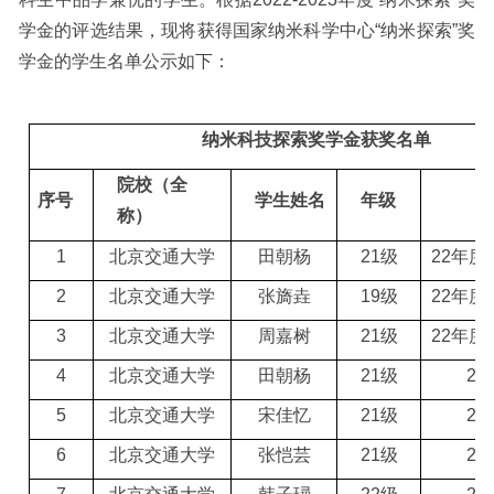
学金的评选结果，现将获得国家纳米科学中心“纳米探索”奖
学金的学生名单公示如下：
纳米科技探索奖学金获奖名单
院校（全
序号
学生姓名
年级
备
称）
1
北京交通大学
田朝杨
21级
2
2
年度
2
北京交通大学
张旖垚
19级
2
2
年度
3
北京交通大学
周嘉树
21级
2
2
年度
4
北京交通大学
田朝杨
21级
2
3
5
北京交通大学
宋佳忆
21级
2
3
6
北京交通大学
张恺芸
21级
2
3