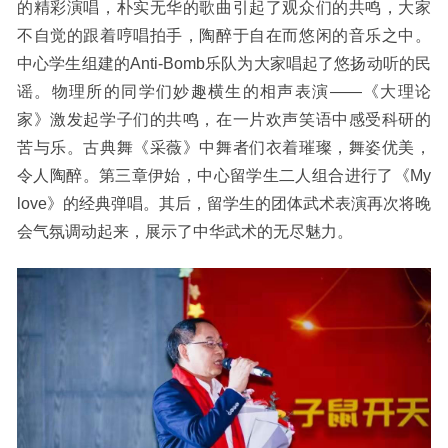
的精彩演唱，朴实无华的歌曲引起了观众们的共鸣，大家
不自觉的跟着哼唱
拍手，陶醉于自在而悠闲的音乐之中
。
中心学生组建的Anti-Bomb乐队为大家唱起了悠扬动听的民
谣。物理所的同学们妙趣横生的相声表演——《大理论
家》激发起学子们的共鸣，在一片欢声笑语中感受科研的
苦与乐。古典舞《采薇》中舞者们衣着璀璨，舞姿优美，
令人陶醉。第三章伊始，中心留学生二人组合进行了《My
love》的经典弹唱。其后，留学生的团体武术表演再次将晚
会气氛调动起来，展示了中华武术的无尽魅力。