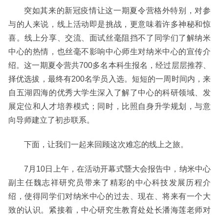
突如其来的新冠疫情让这一期夏令营格外特别，对参
与的人来说，线上活动即是挑战，更意味着许多神秘和惊
喜。线上分享、交流、面试丝毫阻挡不了同学们了解纳米
中心的热情，也丝毫不影响中心师生对纳米中心的宣传介
绍。这一期夏令营共
700多
名
本科生
报名
，
经过
层层
推荐
、
择优选拔，最终有
200
名学员入选。短短的一周时间内，来
自五湖四海的优秀大学生深入了解了中心
的科研领域、发
展定位和人才培养模式；同时，比照自身升学规划，与意
向导师建立了初步联系
。
下面，让我们一起来回顾这次难忘的线上之旅。
7月10
日
上午，在活动开幕式暨大会报告中，纳米中心
副主任魏志祥研究员带来了精彩的中心科技发展历程介
绍，使得同学们对纳米中心的过去、现在、将来有一个大
致的认识。紧接着，中心研究生教育处处长潘海莲老师对