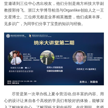
堂邀请到三位中心杰出校友，他们分别是南方科技大学副
教授郭传飞、浙江大学博导柏浩与O
rganlike
创始人之一王
文星博士。三位师兄都是业界精英翘楚，他们成果丰厚、
见多识广，为同学们分享了宝贵的知识与经验。
尽管是第一次举办线上
夏令营活动
,但丰富的内容、用
心的设计
让来自各个高校的
学员们有较好的体验，能够
深
入了解纳米中心、了解国科大和中科院。在此期间，老师