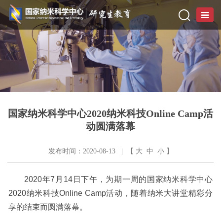
国家纳米科学中心2020纳米科技Online Camp活
动圆满落幕
发布时间：2020-08-13 | 【
大
中
小
】
2020
年
7月
14
日
下午
，为期一周的国家纳米科学中心
2020纳米科技Online Camp活动，随着纳米大讲堂
精彩分
享
的结束
而
圆满
落幕。