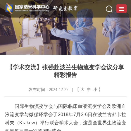
【学术交流】张强赴波兰生物流变学会议分享
精彩报告
发布时间：2024-12-27 | 【
大
中
小
】
国际生物流变学会与国际临床血液流变学会及欧洲血
液流变学与微循环学会于
2018
年
7
月
2-6
日在波兰古都卡拉
科夫（
Krakow
）举行联合学术大会，这是全世界生物流变
学界每三年一次的国际盛会。