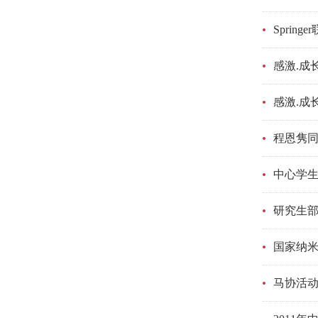
Spri
感激.成
感激.成
程恩隽
中心学生
研究生
国家纳
马协活