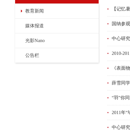
【记忆
教育新闻
国纳参观
媒体报道
中心研
光影Nano
2010-
公告栏
《表面
薛雪同
“羽”你
2011年
中心研